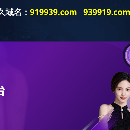
九游在线（中
九游在
产品中
解决方
服务支
联系我
CN
国）
线
心
案
持
们
九游在线（中国）
-
产品中心
- FFG-VRIDA-TP
FFG-VRIDA-TP
威利达 固定式 吸附上印 全自动高速FFG纸箱印刷成型生产线
产品介绍
FFG-VRIDA-TP 威利达 固定式 吸附上印 全自动高速FFG纸箱印刷成型生产线
机组可开/合的“固定机”一 一 升级、维护方便。
生产中可不停机换版 一 一 多定单生产模式，高效益。
双座“成型、开槽”一 一 防爆线，成箱效果更佳。
产品说明